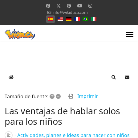
info@wikiduca.com
Seleccione su idioma
Home
Search
Suscr
+
–
Imprimir
Tamaño de fuente:
Las ventajas de hablar solos
para los niños
Actividades, planes e ideas para hacer con niños