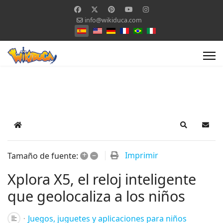
info@wikiduca.com
Seleccione su idioma
Home
Search
Suscr
+
–
Imprimir
Tamaño de fuente:
Xplora X5, el reloj inteligente
que geolocaliza a los niños
Juegos, juguetes y aplicaciones para niños