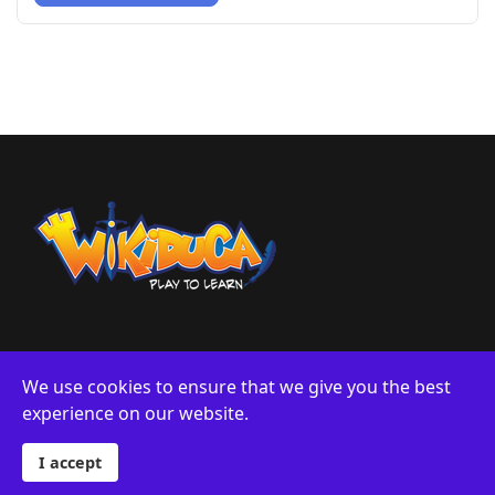
We use cookies to ensure that we give you the best
experience on our website.
Sobre Nosotros
Privacidad
© 2024 Wikiduca. Designed By Logiwords exclusively for
Wikiduca.
I accept