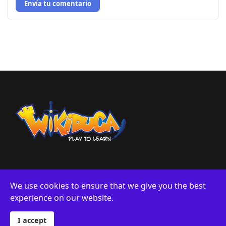
Envía tu comentario
We use cookies to ensure that we give you the best
experience on our website.
Sobre Nosotros
Privacidad
© 2024 Wikiduca. Designed By Logiwords exclusively for
Wikiduca.
I accept