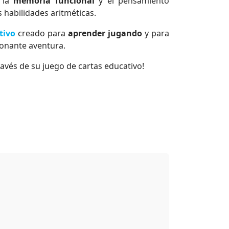
r la
memoria funcional
y el pensamiento
s habilidades aritméticas.
tivo
creado para
aprender jugando
y para
ionante aventura.
ravés de su juego de cartas educativo!