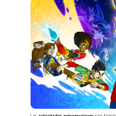
Las
actividades extraescolares
son fantás