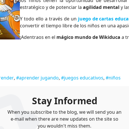
los niños tienen la oportunidad de desarrolla
estratégico y de potenciar la
agilidad mental
y la
Y todo ello a través de un
juego de cartas educa
convertir el tiempo libre de los niños en una apas
¡Adentraos en el
mágico mundo de Wikiduca
a t
render
aprender jugando
juegos educativos
niños
Stay Informed
When you subscribe to the blog, we will send you an
e-mail when there are new updates on the site so
you wouldn't miss them.