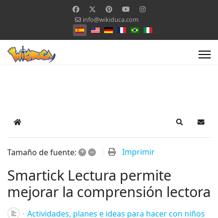
info@wikiduca.com
Seleccione su idioma
Home
Search
Suscr
+
–
Imprimir
Tamaño de fuente:
Smartick Lectura permite
mejorar la comprensión lectora
Actividades, planes e ideas para hacer con niños