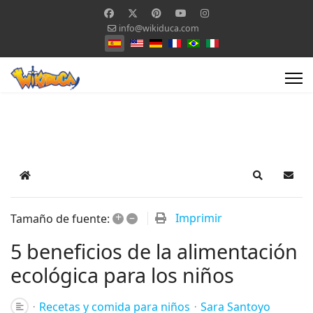
info@wikiduca.com
Seleccione su idioma
Home
Search
Suscr
+
–
Imprimir
Tamaño de fuente:
5 beneficios de la alimentación
ecológica para los niños
Recetas y comida para niños
Sara Santoyo