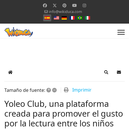
info@wikiduca.com
Seleccione su idioma
Home
Search
Suscr
+
–
Imprimir
Tamaño de fuente:
Yoleo Club, una plataforma
creada para promover el gusto
por la lectura entre los niños