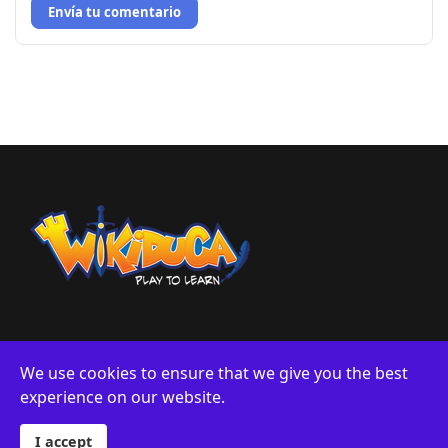
Envía tu comentario
We use cookies to ensure that we give you the best
experience on our website.
Sobre Nosotros
Privacidad
© 2024 Wikiduca. Designed By Logiwords exclusively for
Wikiduca.
I accept