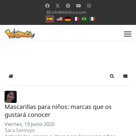
info@wikiduca.com
Seleccione su idioma
Home
Search
Suscr
Mascarillas para niños: marcas que os
gustará conocer
Viernes, 19 Junio 2020
Sara Santoyo