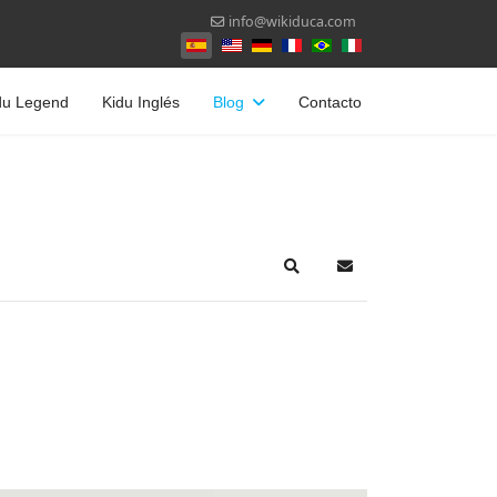
info@wikiduca.com
Seleccione su idioma
du Legend
Kidu Inglés
Blog
Contacto
Search
Suscribirse a las act