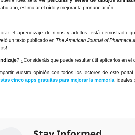
a buena idea será ver
películas y series de dibujos anima
bulario, estimular el oído y mejorar la pronunciación.
orar el aprendizaje de niños y adultos, está demostrado 
veló un texto publicado en
The American Journal of Pharmaceut
jos!
endizaje
? ¿Consideráis que puede resultar útil aplicarlos en el 
rtir vuestra opinión con todos los lectores de este portal
stas cinco apps gratuitas para mejorar la memoria
, ideales
Stay Informed