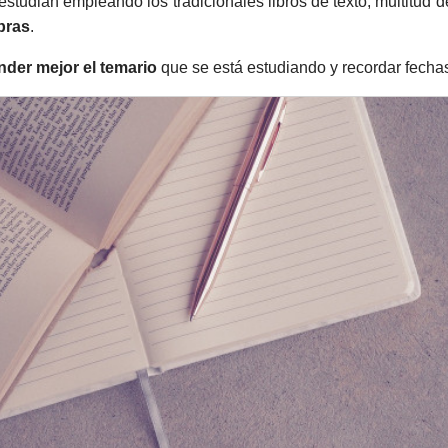
studian empleando los tradicionales libros de texto, multitud
bras
.
der mejor el temario
que se está estudiando y recordar fecha