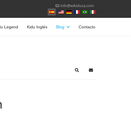
info@wikiduca.com
Seleccione su idioma
du Legend
Kidu Inglés
Blog
Contacto
Search
Suscribirse a las act
n