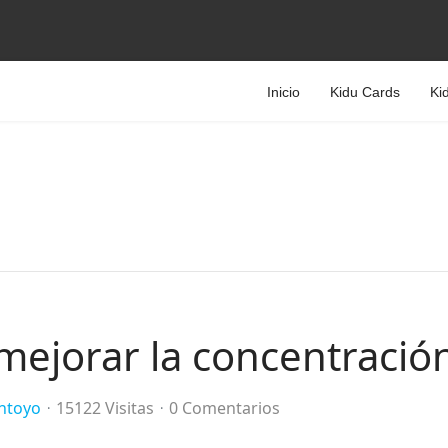
Inicio
Kidu Cards
Ki
mejorar la concentració
ntoyo
15122 Visitas
0 Comentarios