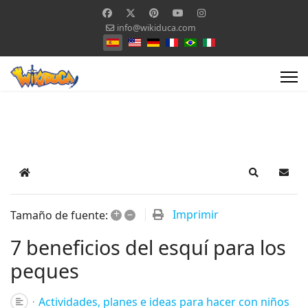
info@wikiduca.com
Seleccione su idioma
Home
Search
Suscr
+
–
Imprimir
Tamaño de fuente:
7 beneficios del esquí para los
peques
Actividades, planes e ideas para hacer con niños