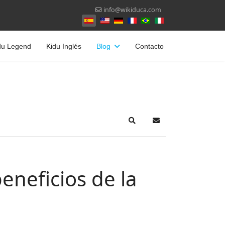
info@wikiduca.com
Seleccione su idioma
du Legend
Kidu Inglés
Blog
Contacto
Search
Suscribirse a las act
eneficios de la