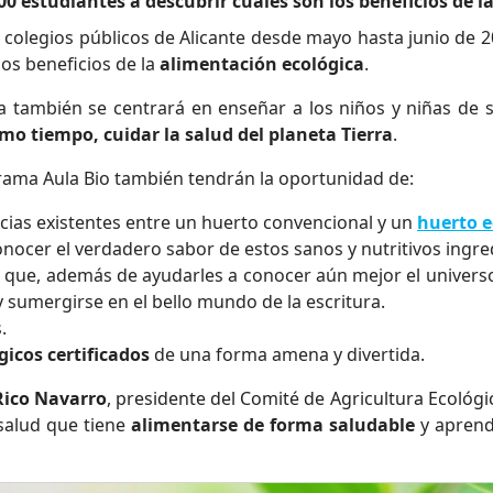
0 estudiantes a descubrir cuáles son los beneficios de l
0 colegios públicos de Alicante desde mayo hasta junio de
los beneficios de la
alimentación ecológica
.
iva también se centrará en enseñar a los niños y niñas de
smo tiempo, cuidar la salud del planeta Tierra
.
rama Aula Bio también tendrán la oportunidad de:
ncias existentes entre un huerto convencional y un
huerto e
onocer el verdadero sabor de estos sanos y nutritivos ingre
n que, además de ayudarles a conocer aún mejor el univers
 y sumergirse en el bello mundo de la escritura.
.
icos certificados
de una forma amena y divertida.
Rico Navarro
, presidente del Comité de Agricultura Ecológ
 salud que tiene
alimentarse de forma saludable
y aprende