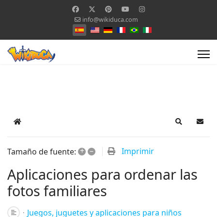
info@wikiduca.com
Seleccione su idioma
Home
Search
Suscr
+
–
Imprimir
Tamaño de fuente:
Aplicaciones para ordenar las
fotos familiares
Juegos, juguetes y aplicaciones para niños