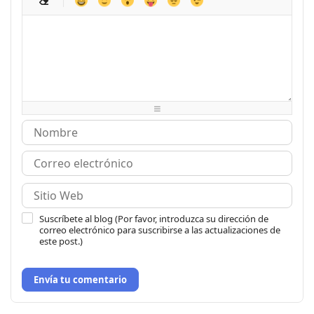
-
-
-
-
-
-
-
-
-
-
-
-
-
-
-
-
-
-
-
-
-
-
-
-
-
-
-
-
-
-
-
-
-
-
-
-
-
-
-
-
-
-
-
-
Suscríbete al blog (Por favor, introduzca su dirección de
correo electrónico para suscribirse a las actualizaciones de
este post.)
Envía tu comentario