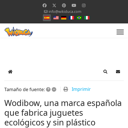
info@wikiduca.com
Seleccione su idioma
Home
Search
Suscr
+
–
Imprimir
Tamaño de fuente:
Wodibow, una marca española
que fabrica juguetes
ecológicos y sin plástico