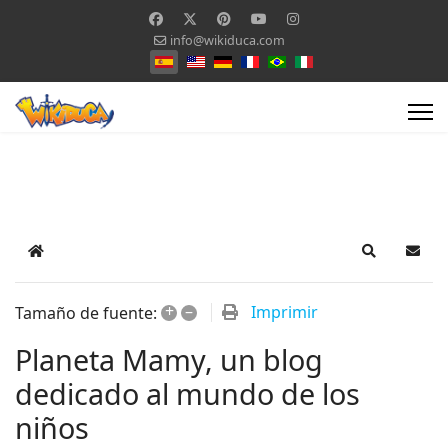
info@wikiduca.com
Seleccione su idioma
Home
Search
Suscr
+
–
Imprimir
Tamaño de fuente:
Planeta Mamy, un blog
dedicado al mundo de los
niños