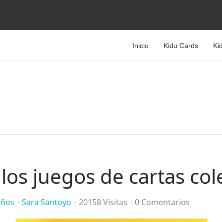
Inicio
Kidu Cards
Ki
 los juegos de cartas co
iños
Sara Santoyo
20158 Visitas
0 Comentarios