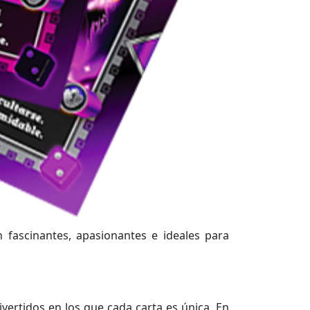
ascinantes, apasionantes e ideales para
vertidos en los que cada carta es única. En