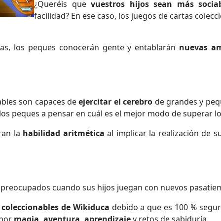
¿Queréis que
vuestros hijos sean más socia
facilidad? En ese caso, los juegos de cartas colec
iñas, los peques conocerán gente y entablarán
nuevas am
nables son capaces de
ejercitar el cerebro
de grandes y pequ
 los peques a pensar en cuál es el mejor modo de superar l
ran la
habilidad aritmética
al implicar la realización de
 preocupados cuando sus hijos juegan con nuevos pasatie
 coleccionables de Wikiduca
debido a que es 100 % seguro
 por
magia, aventura, aprendizaje
y retos de sabiduría.