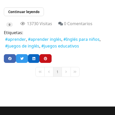
Continuar leyendo
13730 Visitas
0 Comentarios
0
Etiquetas:
aprender
aprender inglés
Inglés para niños
juegos de inglés
juegos educativos
1
First Page
Previous Page
Next Page
Last Page