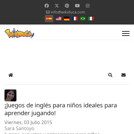
info@wikiduca.com
Seleccione su idioma
Home
Search
Suscr
¡Juegos de inglés para niños ideales para
aprender jugando!
Viernes, 03 Julio 2015
Sara Santoyo