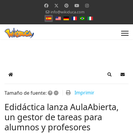
info@wikiduca.com
Seleccione su idioma
Home
Search
Suscr
+
–
Imprimir
Tamaño de fuente:
Edidáctica lanza AulaAbierta,
un gestor de tareas para
alumnos y profesores