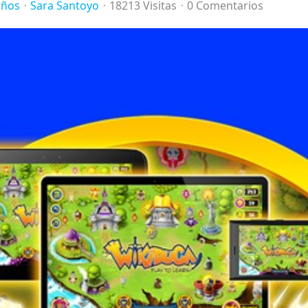
iños
Sara Santoyo
18213 Visitas
0 Comentarios