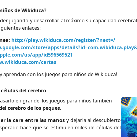
 niños de Wikiduca?
der jugando y desarrollar al máximo su capacidad cerebral
iguientes enlaces:
ínea:
http://play.wikiduca.com/register/?next=/
ay.google.com/store/apps/details?id=com.wikiduca.play
apple.com/us/app/id596569521
w.wikiduca.com/cartas
y aprendan con los juegos para niños de Wikiduca!
células del cerebro
asarlo en grande, los juegos para niños también
 del cerebro de los peques
.
er la cara entre las manos
y dejarla al descubierto
perado hace que se estimulen miles de células del