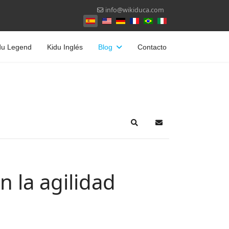
info@wikiduca.com
Seleccione su idioma
du Legend
Kidu Inglés
Blog
Contacto
Search
Suscribirse a las act
 la agilidad