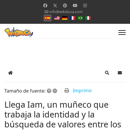
info@wikiduca.com
Seleccione su idioma
Home
Search
Suscr
+
–
Imprimir
Tamaño de fuente:
Llega Iam, un muñeco que
trabaja la identidad y la
búsqueda de valores entre los