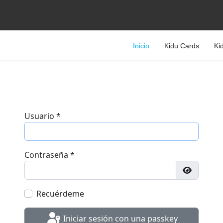
Inicio
Kidu Cards
Ki
Usuario
*
Contraseña
*
Mostrar 
Recuérdeme
Iniciar sesión con una passkey