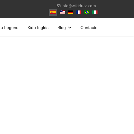
info@wikiduca.com
Seleccione su idioma
du Legend
Kidu Inglés
Blog
Contacto
contraseña