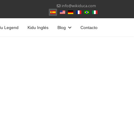
info@wikiduca.com
Seleccione su idioma
du Legend
Kidu Inglés
Blog
Contacto
contraseña