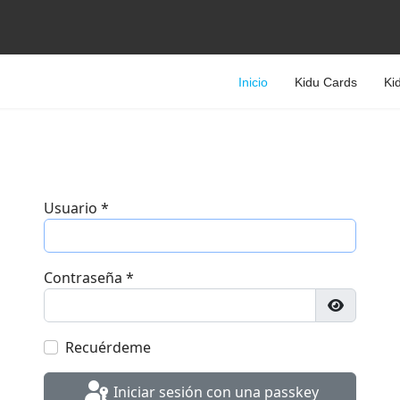
Inicio
Kidu Cards
Ki
Usuario
*
Contraseña
*
Mostrar 
Recuérdeme
Iniciar sesión con una passkey