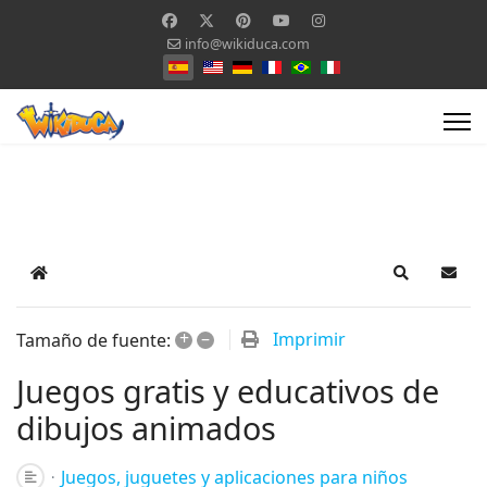
info@wikiduca.com
Seleccione su idioma
Home
Search
Suscr
+
–
Imprimir
Tamaño de fuente:
Juegos gratis y educativos de
dibujos animados
Juegos, juguetes y aplicaciones para niños