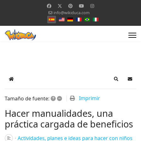
info@wikiduca.com
Seleccione su idioma
Home
Search
Suscr
+
–
Imprimir
Tamaño de fuente:
Hacer manualidades, una
práctica cargada de beneficios
Actividades, planes e ideas para hacer con niños