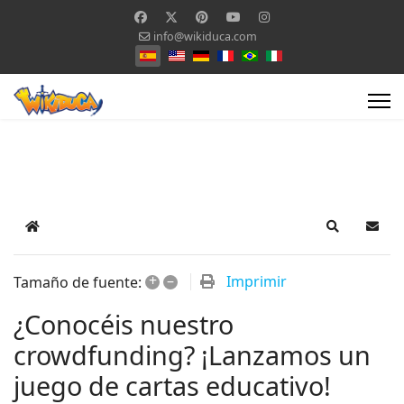
info@wikiduca.com
Seleccione su idioma
Home
Search
Suscr
+
–
Imprimir
Tamaño de fuente:
¿Conocéis nuestro
crowdfunding? ¡Lanzamos un
juego de cartas educativo!