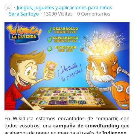
Juegos, juguetes y aplicaciones para niños
Sara Santoyo
13090 Visitas
0 Comentarios
En Wikiduca estamos encantados de compartir, con
todos vosotros, una
campaña de crowdfunding
que
acabamos de poner en marcha a través de
Indiegogo
.