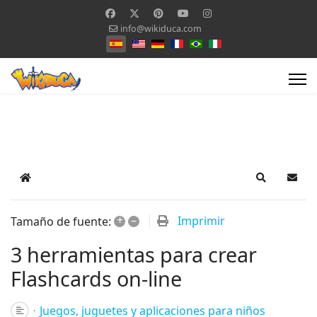
info@wikiduca.com
Seleccione su idioma
Home
Search
Suscr
+
–
Imprimir
Tamaño de fuente:
3 herramientas para crear
Flashcards on-line
Juegos, juguetes y aplicaciones para niños