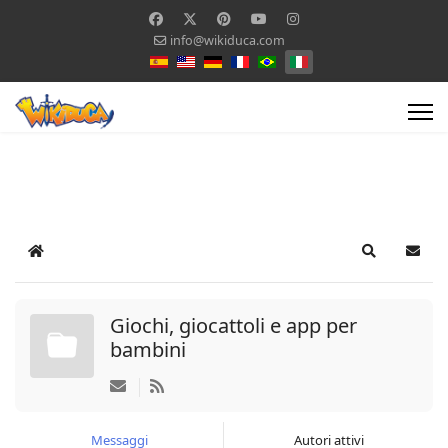
info@wikiduca.com
Seleziona la tua lingua
Home
Search
Iscriv
Giochi, giocattoli e app per
bambini
Messaggi
Autori attivi