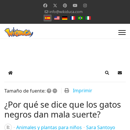
info@wikiduca.com
Seleccione su idioma
Home
Search
Suscr
+
–
Imprimir
Tamaño de fuente:
¿Por qué se dice que los gatos
negros dan mala suerte?
Animales y plantas para niños
Sara Santoyo