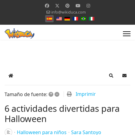
info@wikiduca.com
Seleccione su idioma
Home
Search
Suscr
+
–
Imprimir
Tamaño de fuente:
6 actividades divertidas para
Halloween
Halloween para niños
Sara Santoyo