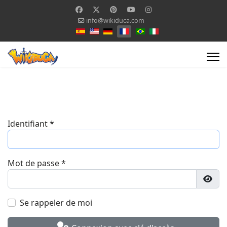
info@wikiduca.com
Sélectionnez votre langue
Identifiant
*
Mot de passe
*
Affic
Se rappeler de moi