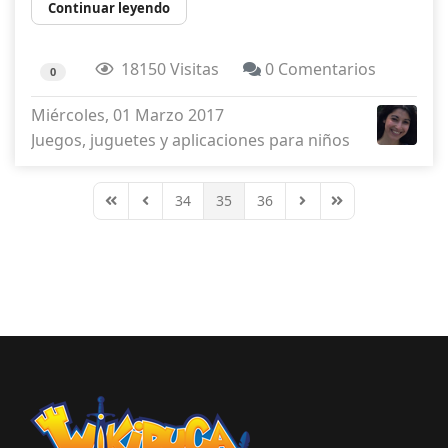
Continuar leyendo
18150 Visitas
0 Comentarios
0
Miércoles, 01 Marzo 2017
Juegos, juguetes y aplicaciones para niños
34
35
36
First Page
Previous Page
Next Page
Last Page