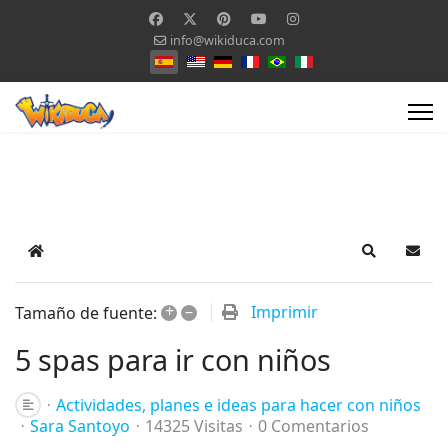
info@wikiduca.com
Seleccione su idioma
Home
Search
Suscr
+
–
Imprimir
Tamaño de fuente:
5 spas para ir con niños
Actividades, planes e ideas para hacer con niños
Sara Santoyo
14325 Visitas
0 Comentarios