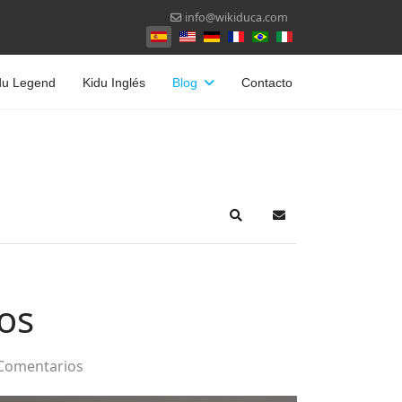
info@wikiduca.com
Seleccione su idioma
du Legend
Kidu Inglés
Blog
Contacto
Search
Suscribirse a las act
os
Comentarios