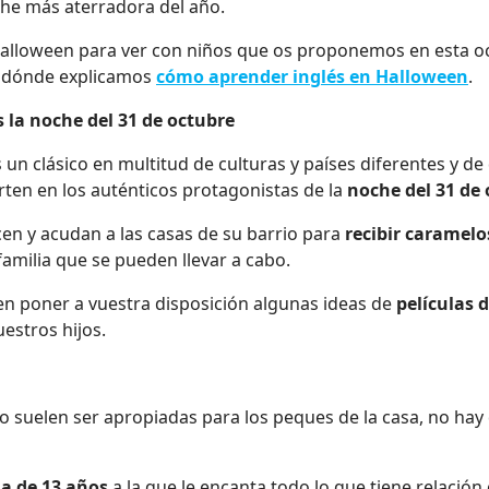
che más aterradora del año.
 Halloween para ver con niños que os proponemos en esta oc
o dónde explicamos
cómo aprender inglés en Halloween
.
 la noche del 31 de octubre
s un clásico en multitud de culturas y países diferentes y d
rten en los auténticos protagonistas de la
noche del 31 de
cen y acudan a las casas de su barrio para
recibir caramelo
milia que se pueden llevar a cabo.
en poner a vuestra disposición algunas ideas de
películas 
estros hijos.
no suelen ser apropiadas para los peques de la casa, no ha
ña de 13 años
a la que le encanta todo lo que tiene relación 