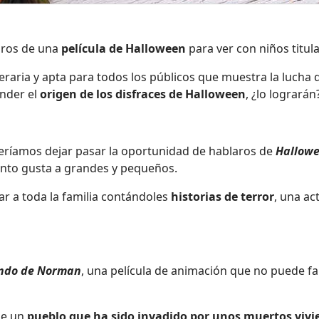
aros de una
película de Halloween
para ver con niños titu
eraria y apta para todos los públicos que muestra la lucha d
nder el
origen de los disfraces de Halloween
, ¿lo lograrán
ueríamos dejar pasar la oportunidad de hablaros de
Hallowe
anto gusta a grandes y pequeños.
ar a toda la familia contándoles
historias de terror
, una ac
undo de Norman
, una película de animación que no puede fa
 de un
pueblo que ha sido invadido por unos muertos viv