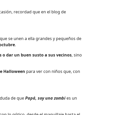
asión, recordad que en el blog de
e que se unen a ella grandes y pequeños de
 octubre
.
s o dar un buen susto a sus vecinos
, sino
de Halloween
para ver con niños que, con
y duda de que
Papá, soy una zombi
es un
con lo gótico, desde el maquillaje hasta el