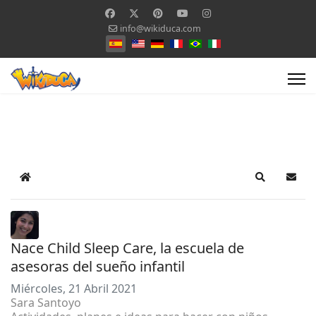
info@wikiduca.com
Seleccione su idioma
Home
Search
Suscr
Nace Child Sleep Care, la escuela de
asesoras del sueño infantil
Miércoles, 21 Abril 2021
Sara Santoyo