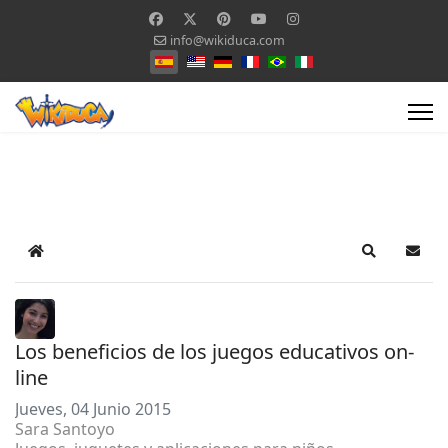
info@wikiduca.com
Seleccione su idioma
Home
Search
Suscr
Los beneficios de los juegos educativos on-
line
Jueves, 04 Junio 2015
Sara Santoyo