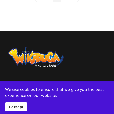
We use cookies to ensure that we give you the best
experience on our website.
Sobre Nosotros
Privacidad
© 2024 Wikiduca. Designed By Logiwords exclusively for
Wikiduca.
I accept