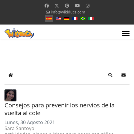
info@wikiduca.com
Seleccione su idioma
Home
Search
Suscr
Consejos para prevenir los nervios de la
vuelta al cole
Lunes, 30 Agosto 2021
Sara Santoyo