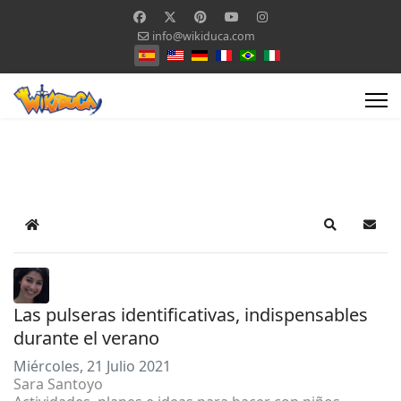
info@wikiduca.com
Seleccione su idioma
Home
Search
Suscr
Las pulseras identificativas, indispensables
durante el verano
Miércoles, 21 Julio 2021
Sara Santoyo