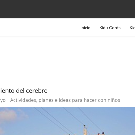
Inicio
Kidu Cards
Ki
iento del cerebro
oyo
Actividades, planes e ideas para hacer con niños