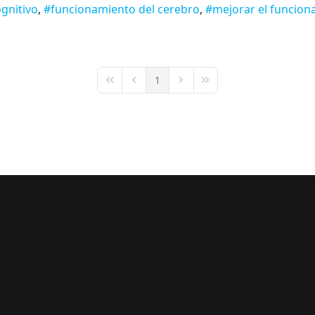
ognitivo
funcionamiento del cerebro
mejorar el funcion
1
First Page
Previous Page
Next Page
Last Page