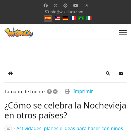
info@wikiduca.com
Seleccione su idioma
Home
Search
Suscr
+
–
Imprimir
Tamaño de fuente:
¿Cómo se celebra la Nochevieja
en otros países?
Actividades, planes e ideas para hacer con niños