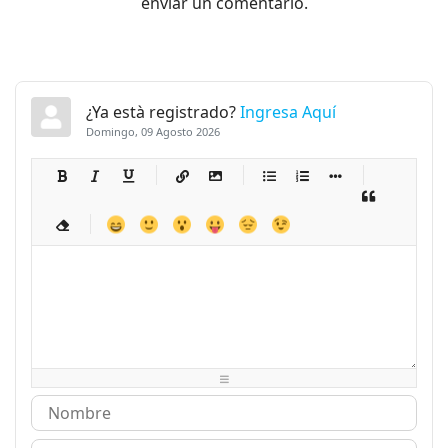
enviar un comentario.
¿Ya està registrado?
Ingresa Aquí
Domingo, 09 Agosto 2026
-
-
-
-
-
-
-
-
-
-
-
-
-
-
-
-
-
-
-
-
-
-
-
-
-
-
-
-
-
-
-
-
-
-
-
-
-
-
-
-
-
-
-
-
-
-
-
-
-
-
-
-
-
-
-
-
-
-
-
-