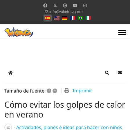
info@wikiduca.com
Seleccione su idioma
Home
Search
Suscr
+
–
Imprimir
Tamaño de fuente:
Cómo evitar los golpes de calor
en verano
Actividades, planes e ideas para hacer con niños