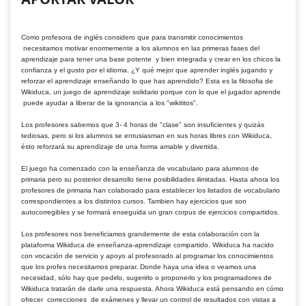
Como profesora de inglés considero que para transmitir conocimientos
necesitamos motivar enormemente a los alumnos en las primeras fases del
aprendizaje para tener una base potente y bien integrada y crear en los chicos la
confianza y el gusto por el idioma. ¿Y qué mejor que aprender inglés jugando y
reforzar el aprendizaje enseñando lo que has aprendido?
Esta es la filosofia de
Wikiduca, un juego de aprendizaje solidario porque con lo que el jugador aprende
puede ayudar a liberar de la ignorancia a los "wikititos".
Los profesores sabemos que 3- 4 horas de "clase" son insuficientes y quizás
tediosas, pero si los alumnos se entusiasman en sus horas libres con Wikiduca,
ésto reforzará su aprendizaje de una forma amable y divertida.
El juego ha comenzado con la enseñanza de vocabulario para alumnos de
primaria pero su posterior desarrollo tiene posibilidades ilimitadas. Hasta ahora los
profesores de primaria han colaborado para establecer los listados de vocabulario
correspondientes a los distintos cursos. Tambien hay ejercicios que son
autocorregibles y se formará enseguida un gran corpus de ejercicios compartidos.
Los profesores nos beneficiamos grandemente de esta colaboración con la
plataforma Wikiduca de enseñanza-aprendizaje compartido. Wikiduca ha nacido
con vocación de servicio y apoyo al profesorado al programar los conocimientos
que los profes necesitamos preparar. Donde haya una idea o veamos una
necesidad, sólo hay que pedirlo, sugerirlo o proponerlo y los programadores de
Wikiduca tratarán de darle una respuesta. Ahora Wikiduca está pensando en cómo
ofrecer correcciones de exámenes y llevar un control de resultados con vistas a