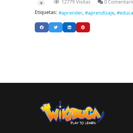
12779 Visitas
0 Comentari
0
Etiquetas:
aprender
aprendizaje
educa