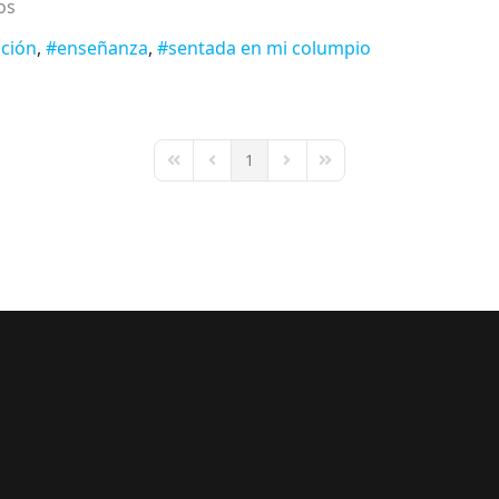
os
ción
enseñanza
sentada en mi columpio
1
First Page
Previous Page
Next Page
Last Page