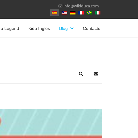
info@wikiduca.com
Seleccione su idioma
du Legend
Kidu Inglés
Blog
Contacto
Search
Suscribirse a las act