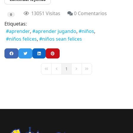
13051 Visitas
0 Comentarios
0
Etiquetas:
aprender
aprender jugando
niños
niños felices
niños sean felices
1
First Page
Previous Page
Next Page
Last Page