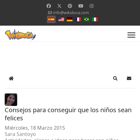
info@wikiduca.com
Seleccione su idioma
Home
Search
Suscr
Consejos para conseguir que los niños sean
felices
Miércoles, 18 Marzo 2015
Sara Santoyo