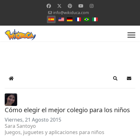
info@wikiduca.com
Seleccione su idioma
Home
Search
Suscr
Cómo elegir el mejor colegio para los niños
Viernes, 21 Agosto 2015
Sara Santoyo
Juegos, juguetes y aplicaciones para niños