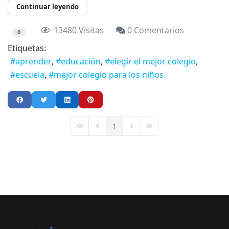
Continuar leyendo
13480 Visitas
0 Comentarios
0
Etiquetas:
aprender
educación
elegir el mejor colegio
escuela
mejor colegio para los niños
1
First Page
Previous Page
Next Page
Last Page