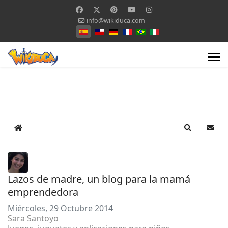
info@wikiduca.com
Seleccione su idioma
Home
Search
Suscr
Lazos de madre, un blog para la mamá
emprendedora
Miércoles, 29 Octubre 2014
Sara Santoyo