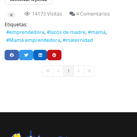
14173 Visitas
4 Comentarios
0
Etiquetas:
emprendedora
lazos de madre
mamá
Mamá emprendedora
maternidad
1
First Page
Previous Page
Next Page
Last Page