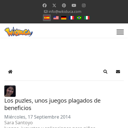
info@wikiduca.com
Seleccione su idioma
Home
Search
Suscr
Los puzles, unos juegos plagados de
beneficios
Miércoles, 17 Septiembre 2014
Sara Santoyo