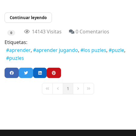
Continuar leyendo
14143 Visitas
0 Comentarios
0
Etiquetas:
aprender
aprender jugando
los puzles
puzle
puzles
1
First Page
Previous Page
Next Page
Last Page