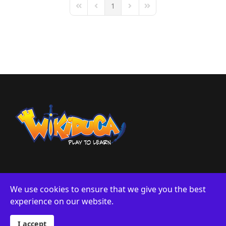
1
First Page
Previous Page
Next Page
Last Page
We use cookies to ensure that we give you the best
experience on our website.
Sobre Nosotros
Privacidad
© 2024 Wikiduca. Designed By Logiwords exclusively for
Wikiduca.
I accept