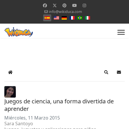
info@wikiduca.com
Seleccione su idioma
Home
Search
Suscr
Juegos de ciencia, una forma divertida de
aprender
Miércoles, 11 Marzo 2015
Sara Santoyo