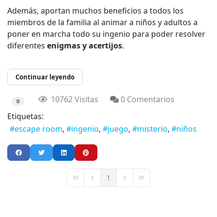
Además, aportan muchos beneficios a todos los
miembros de la familia al animar a niños y adultos a
poner en marcha todo su ingenio para poder resolver
diferentes
enigmas y acertijos
.
Continuar leyendo
10762 Visitas
0 Comentarios
0
Etiquetas:
escape room
ingenio
juego
misterio
niños
1
First Page
Previous Page
Next Page
Last Page