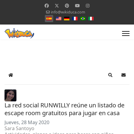
info@wikiduca.com
Seleccione su idioma
Home
Search
Suscr
La red social RUNWILLY reúne un listado de
escape room gratuitos para jugar en casa
Jueves, 28 May 2020
Sara Santoyo