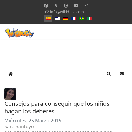
info@wikiduca.com
Seleccione su idioma
Home
Search
Suscr
Consejos para conseguir que los niños
hagan los deberes
Miércoles, 25 Marzo 2015
Sara Santoyo