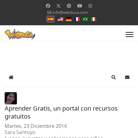
info@wikiduca.com
Seleccione su idioma
Home
Search
Suscr
Aprender Gratis, un portal con recursos
gratuitos
Martes, 23 Diciembre 2014
Sara Santoyo