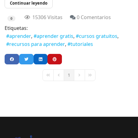
Continuar leyendo
15306 Visitas
0 Comentarios
0
Etiquetas:
aprender
aprender gratis
cursos gratuitos
recursos para aprender
tutoriales
1
First Page
Previous Page
Next Page
Last Page